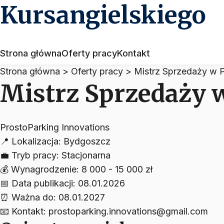
Kursangielskiego
Strona główna
Oferty pracy
Kontakt
Strona główna
>
Oferty pracy
>
Mistrz Sprzedaży w 
Mistrz Sprzedaży 
ProstoParking Innovations
📍
Lokalizacja:
Bydgoszcz
💼
Tryb pracy:
Stacjonarna
💰
Wynagrodzenie:
8 000 - 15 000 zł
📅
Data publikacji:
08.01.2026
⏰
Ważna do:
08.01.2027
📧
Kontakt:
prostoparking.innovations@gmail.com